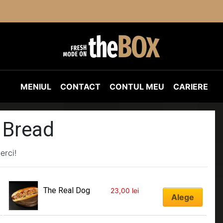
MENIUL
CONTACT
CONTUL MEU
CARIERE
 Bread
erci!
The Real Dog
23,00
lei
Alege