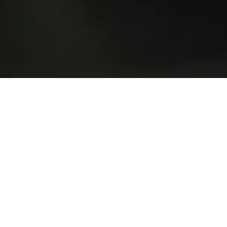
Locații I
Kaufland Pă