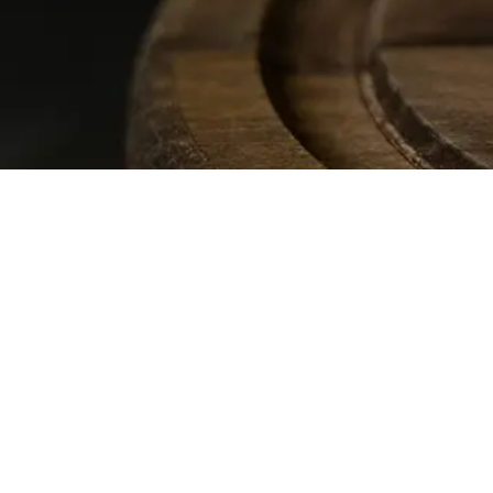
ași
Link-uri utile
curari
ANPC