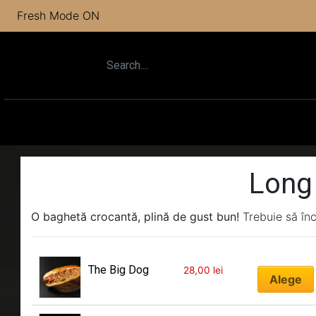
Fresh Mode ON
Long
O baghetă crocantă, plină de gust bun!
Trebuie să înc
The Big Dog
28,00
lei
Alege